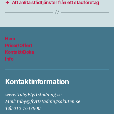
→
Att anlita städtjänster från ett städföretag
Hem
Priser/Offert
Kontakt/Boka
Info
Kontaktinformation
www.TäbyFlyttstädning.se
Mail: taby@flyttstadningsakuten.se
Tel: 010-1647900